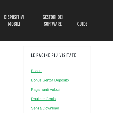
DISPOSITIVI
GESTORI DEI
MOBILI
SOFTWARE
GUIDE
LE PAGINE PIÙ VISITATE
Bonus
Bonus Senza Deposito
Pagamenti Veloci
Roulette Gratis
Senza Download