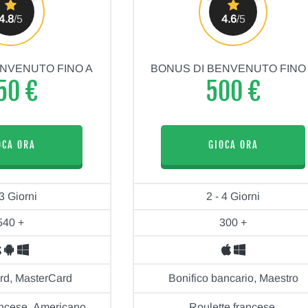
4.8
/5
4.6
/5
ENVENUTO FINO A
BONUS DI BENVENUTO FINO
50 €
500 €
OCA ORA
GIOCA ORA
 3 Giorni
2 - 4 Giorni
540 +
300 +
ard
MasterCard
bonifico bancario
Maestro
ancese
Americano
roulette francese