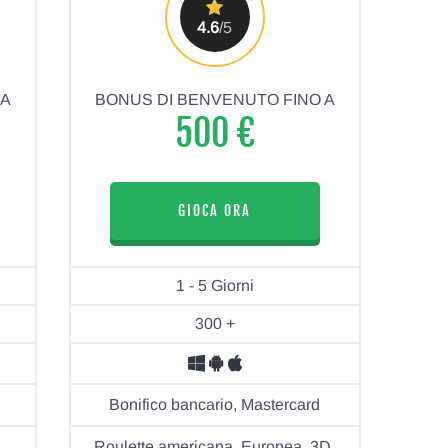
4.6
/5
 A
BONUS DI BENVENUTO FINO A
500 €
GIOCA ORA
1 - 5 Giorni
300 +
bonifico bancario
Mastercard
roulette americana
europea
3D