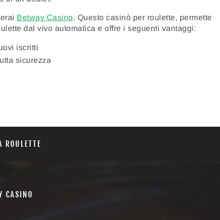
verai
Betway Casino
. Questo casinò per roulette, permette
oulette dal vivo automatica e offre i seguenti vantaggi:
vi iscritti
tutta sicurezza
A ROULETTE
Y CASINO