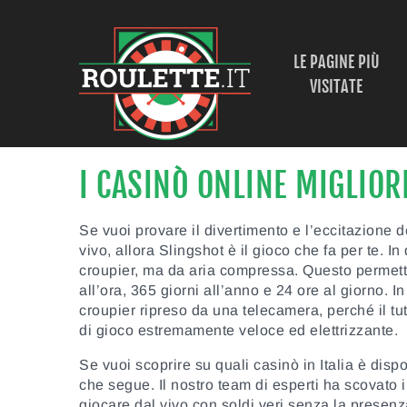
LE PAGINE PIÙ
VISITATE
I CASINÒ ONLINE MIGLIOR
Se vuoi provare il divertimento e l’eccitazione d
vivo, allora Slingshot è il gioco che fa per te. In
croupier, ma da aria compressa. Questo permette a
all’ora, 365 giorni all’anno e 24 ore al giorno. I
croupier ripreso da una telecamera, perché il t
di gioco estremamente veloce ed elettrizzante.
Se vuoi scoprire su quali casinò in Italia è dispo
che segue. Il nostro team di esperti ha scovato in
giocare dal vivo con soldi veri senza la presenz