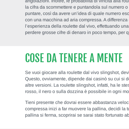
angolazioni. Inoltre, le probabilità di vincita alla ro
la cifra da scommettere e puntandola sul numero o su
puntare, così da avere un’idea di quale numero esce 
con una macchina ad aria compressa. A differenza del
l’esperienza della roulette dal vivo, effettuando un
perdere grosse cifre di denaro in poco tempo, pe
COSE DA TENERE A MENTE
Se vuoi giocare alla roulette dal vivo slingshot, dev
Questo, ovviamente, dipende dai casinò su cui si dec
altre versioni. La roulette slingshot, infatti, ha le
rosso, il nero o sulla dozzina è possibile in ogni m
Tieni presente che dovrai essere abbastanza veloce 
compressa inizi a far muovere la pallina, decidi la 
pallina si ferma, scoprirai se sarai stato fortunato a