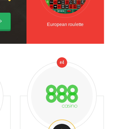
European roulette
#4