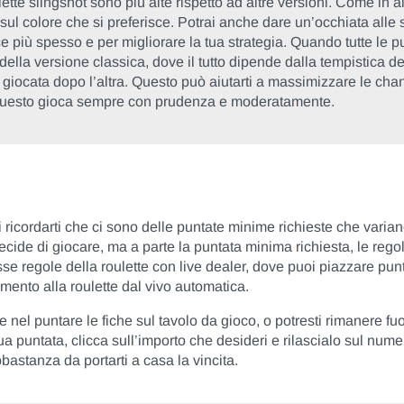
ulette slingshot sono più alte rispetto ad altre versioni. Come in al
l colore che si preferisce. Potrai anche dare un’occhiata alle s
più spesso e per migliorare la tua strategia. Quando tutte le pu
la versione classica, dove il tutto dipende dalla tempistica del 
a giocata dopo l’altra. Questo può aiutarti a massimizzare le chan
r questo gioca sempre con prudenza e moderatamente.
i ricordarti che ci sono delle puntate minime richieste che varia
ide di giocare, ma a parte la puntata minima richiesta, le regol
 stesse regole della roulette con live dealer, dove puoi piazzare p
omento alla roulette dal vivo automatica.
nel puntare le fiche sul tavolo da gioco, o potresti rimanere fu
tua puntata, clicca sull’importo che desideri e rilascialo sul n
bbastanza da portarti a casa la vincita.