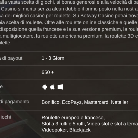
lla vasta scelta di giochi, ai bonus generosi e alla velocità di p
Casino si merita senza alcun dubbio il primo posto nella nostra
ca dei migliori casinò per roulette. Su Betway Casino potrai trov
a scelta di roulette. Oltre alle roulette online classiche e quelle 
 disposizione quella francese e la sua versione premium, la roul
 multigiocatore, la roulette americana premium, la roulette 3D e
lette.
à di payout
1 - 3 Giorni
650 +
re
 di pagamento
Bonifico
ecoPayz
Mastercard
Neteller
giochi
Roulette europea e francese
slot a 3 rulli e 5 rulli
video slot e slot a tem
videopoker
blackjack