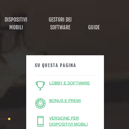
DISPOSITIVI
GESTORI DEI
MOBILI
SOFTWARE
GUIDE
SU QUESTA PAGINA
LOBBY E SOFTWARE
i
BONUS E PREMI
VERSIONE PER
DISPOSITIVI MOBILI