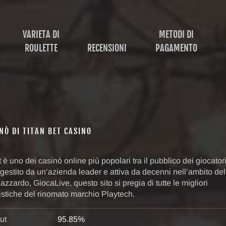
VARIETA DI
METODI DI
ROULETTE
RECENSIONI
PAGAMENTO
INÒ DI TITAN BET CASINO
 è uno dei casinò online più popolari tra il pubblico dei giocator
: gestito da un’azienda leader e attiva da decenni nell’ambito del
azzardo, GiocaLive, questo sito si pregia di tutte le migliori
ristiche del rinomato marchio Playtech.
ut
95.85%