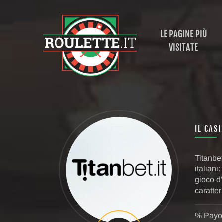
LE PAGINE PIÙ
VISITATE
IL CAS
Titanbet
italiani
gioco d’
caratte
% Payo