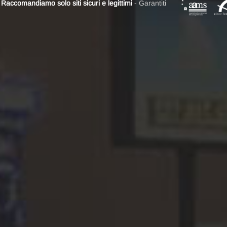
Raccomandiamo solo siti sicuri e legittimi
- Garantiti