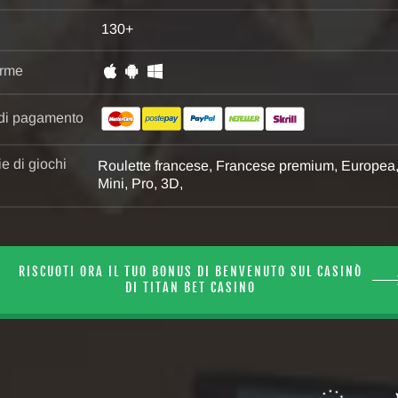
130+
orme
 di pagamento
e di giochi
roulette francese
francese premium
europea
mini
pro
3D
RISCUOTI ORA IL TUO BONUS DI BENVENUTO SUL CASINÒ
DI TITAN BET CASINO